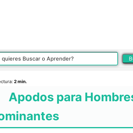
B
ectura:
2 min.
Apodos para Hombre
ominantes