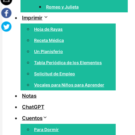
Romeo y Julieta
Imprimir
Hoja de Rayas
Receta Médica
Un Planisferio
Tabla Periódica de los Elementos
Solicitud de Empleo
Vocales para Niños para Aprender
Notas
ChatGPT
Cuentos
Para Dormir