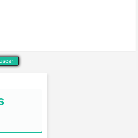
uscar
s