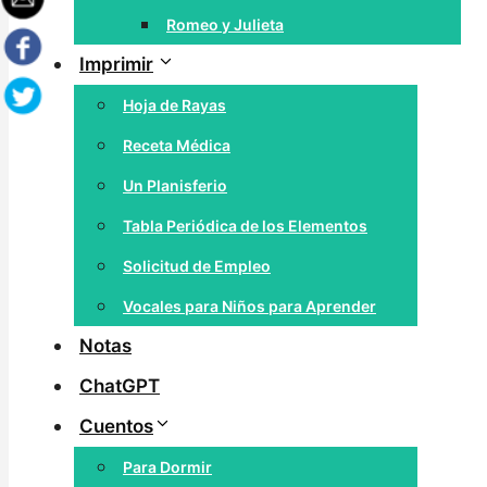
Romeo y Julieta
Imprimir
Hoja de Rayas
Receta Médica
Un Planisferio
Tabla Periódica de los Elementos
Solicitud de Empleo
Vocales para Niños para Aprender
Notas
ChatGPT
Cuentos
Para Dormir