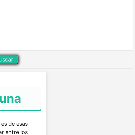
uscar
Luna
res de esas
r entre los