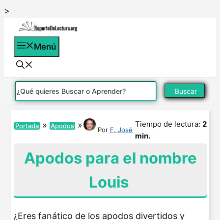
Saltar
>
al
contenido
Menú
Buscar
Tiempo de lectura:
2
»
»
Portada
Apodos
Por
F. José
min.
Apodos para el nombre
Louis
¿Eres fanático de los apodos divertidos y