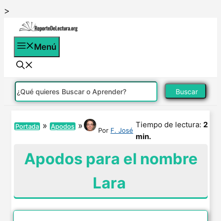
Saltar
>
al
contenido
Menú
Buscar
Tiempo de lectura:
2
»
»
Portada
Apodos
Por
F. José
min.
Apodos para el nombre
Lara