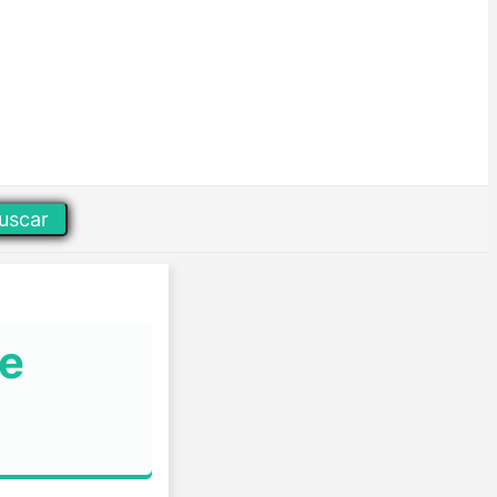
uscar
re