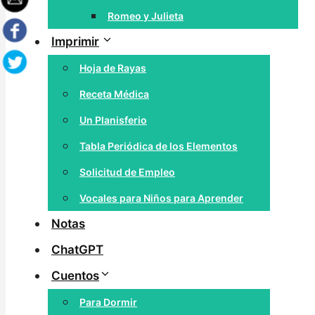
Romeo y Julieta
Imprimir
Hoja de Rayas
Receta Médica
Un Planisferio
Tabla Periódica de los Elementos
Solicitud de Empleo
Vocales para Niños para Aprender
Notas
ChatGPT
Cuentos
Para Dormir