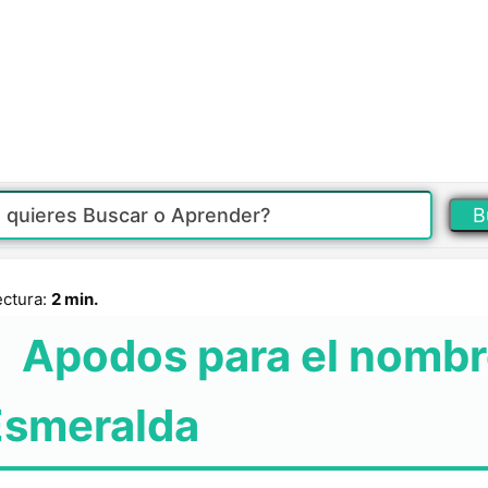
B
ectura:
2 min.
Apodos para el nomb
Esmeralda