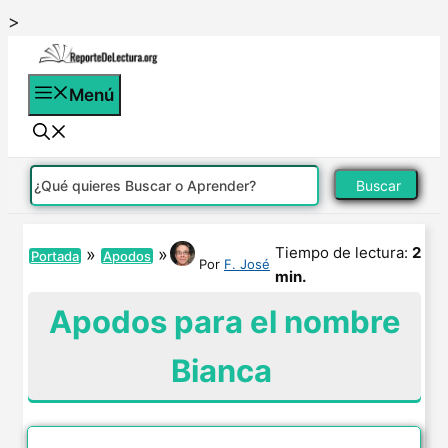
Saltar
>
al
contenido
Menú
Buscar
Tiempo de lectura:
2
»
»
Portada
Apodos
Por
F. José
min.
Apodos para el nombre
Bianca