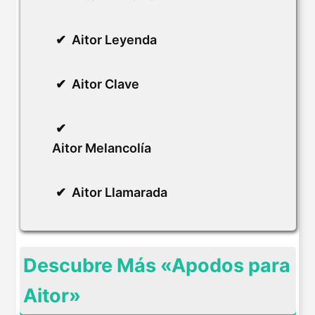
Aitor Leyenda
Aitor Clave
Aitor Melancolía
Aitor Llamarada
Descubre Más «Apodos para
Aitor»