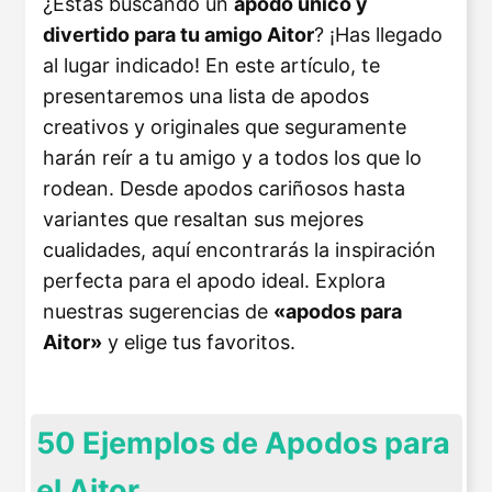
¿Estás buscando un
apodo único y
divertido para tu amigo Aitor
? ¡Has llegado
al lugar indicado! En este artículo, te
presentaremos una lista de apodos
creativos y originales que seguramente
harán reír a tu amigo y a todos los que lo
rodean. Desde apodos cariñosos hasta
variantes que resaltan sus mejores
cualidades, aquí encontrarás la inspiración
perfecta para el apodo ideal. Explora
nuestras sugerencias de
«apodos para
Aitor»
y elige tus favoritos.
50 Ejemplos de Apodos para
el Aitor