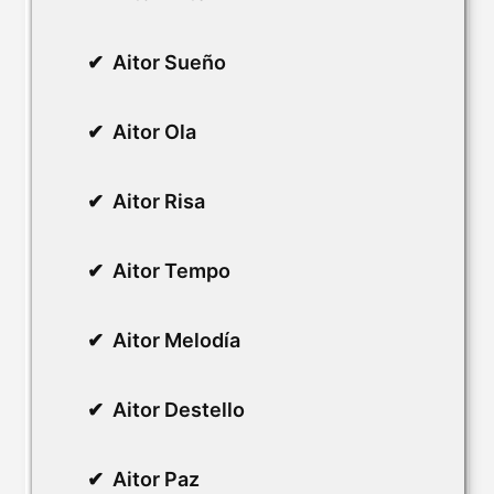
Aitor Sueño
Aitor Ola
Aitor Risa
Aitor Tempo
Aitor Melodía
Aitor Destello
Aitor Paz