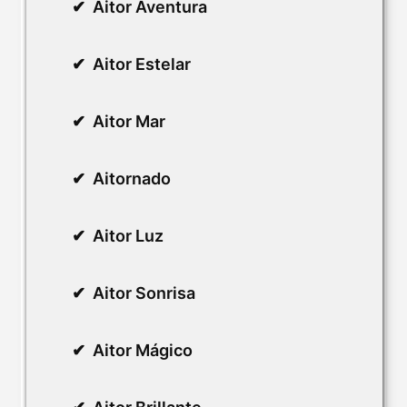
Aitor Aventura
Aitor Estelar
Aitor Mar
Aitornado
Aitor Luz
Aitor Sonrisa
Aitor Mágico