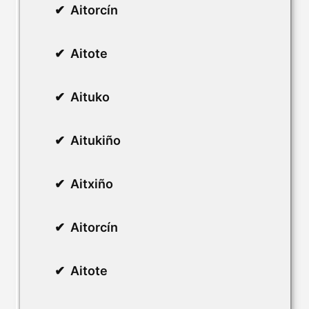
Aitorcín
Aitote
Aituko
Aitukiño
Aitxiño
Aitorcín
Aitote