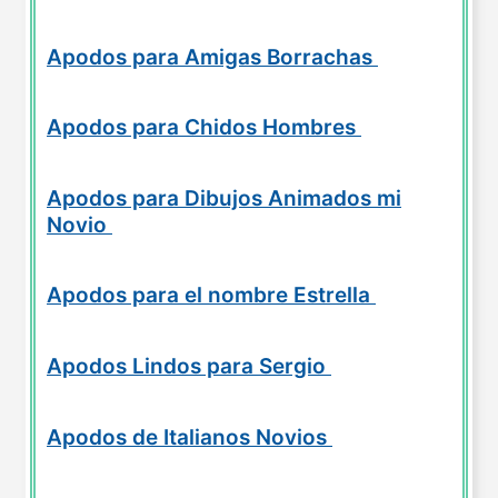
Apodos para Amigas Borrachas
Apodos para Chidos Hombres
Apodos para Dibujos Animados mi
Novio
Apodos para el nombre Estrella
Apodos Lindos para Sergio
Apodos de Italianos Novios