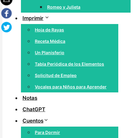
Romeo y Julieta
Imprimir
Hoja de Rayas
Receta Médica
Un Planisferio
Tabla Periódica de los Elementos
Solicitud de Empleo
Vocales para Niños para Aprender
Notas
ChatGPT
Cuentos
Para Dormir