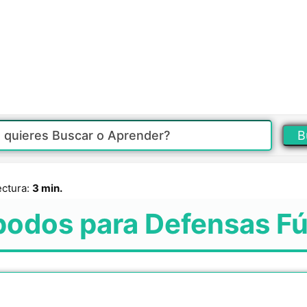
B
ectura:
3 min.
odos para Defensas F