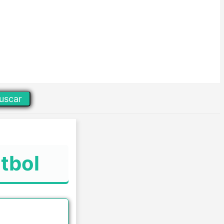
uscar
útbol