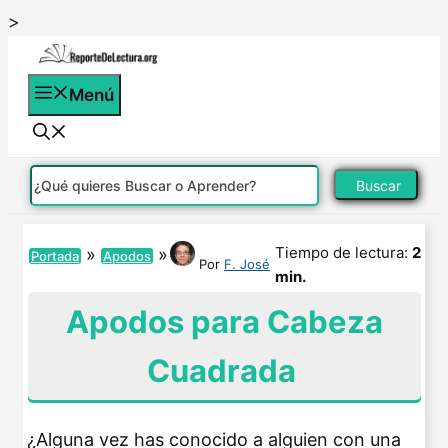
Saltar
>
al
contenido
Menú
Buscar
Tiempo de lectura:
2
»
»
Portada
Apodos
Por
F. José
min.
Apodos para Cabeza
Cuadrada
¿Alguna vez has conocido a alguien con una