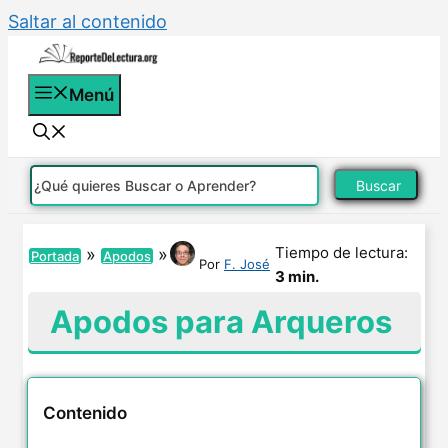
Saltar al contenido
Menú
Buscar
Tiempo de lectura:
»
»
Portada
Apodos
Por
F. José
3 min.
Apodos para Arqueros
Contenido