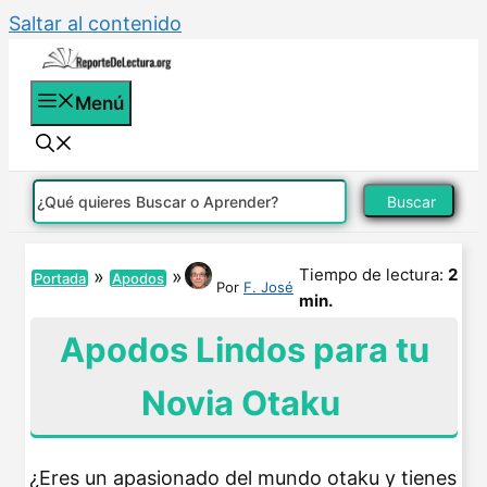
Saltar al contenido
Menú
Buscar
Tiempo de lectura:
2
»
»
Portada
Apodos
Por
F. José
min.
Apodos Lindos para tu
Novia Otaku
¿Eres un apasionado del mundo otaku y tienes