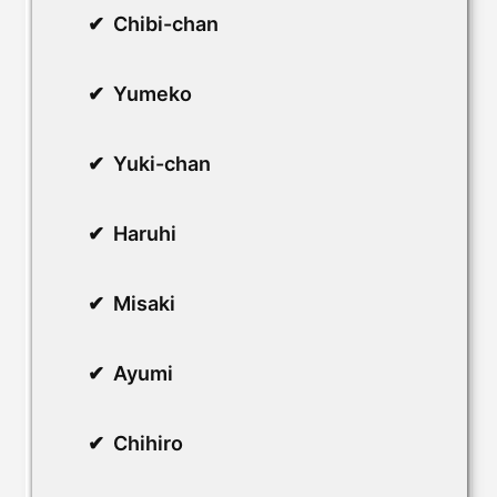
Chibi-chan
Yumeko
Yuki-chan
Haruhi
Misaki
Ayumi
Chihiro