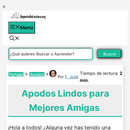
Saltar
>
al
contenido
Menú
Buscar
Tiempo de lectura:
2
»
»
Portada
Apodos
Por
F. José
min.
Apodos Lindos para
Mejores Amigas
¡Hola a todos! ¿Alguna vez has tenido una