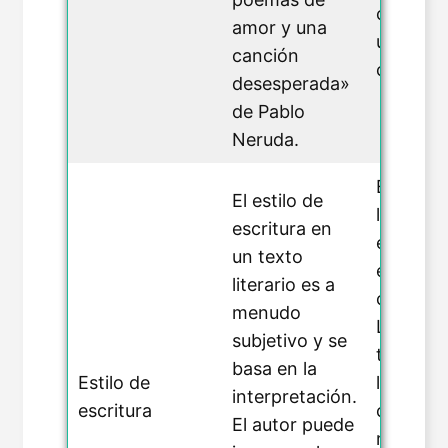
científic
amor y una
una cart
canción
comercia
desesperada»
de Pablo
Neruda.
En un te
El estilo de
literario,
escritura en
estilo de
un texto
escritur
literario es a
claro y d
menudo
Los auto
subjetivo y se
textos n
basa en la
Estilo de
literario
interpretación.
escritura
ciñen a 
El autor puede
reglas