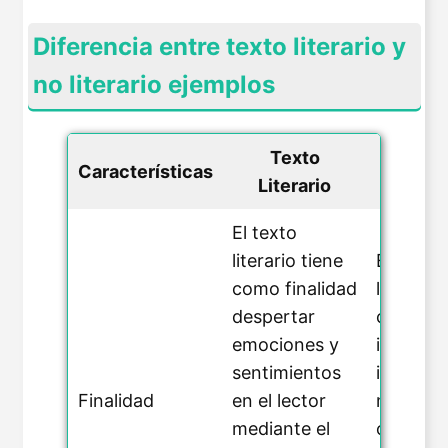
Diferencia entre texto literario y
no literario ejemplos
Texto
Text
Características
Literario
Liter
El texto
literario tiene
El texto
como finalidad
literario
despertar
como ob
emociones y
impartir
sentimientos
informa
Finalidad
en el lector
manera
mediante el
objetiva