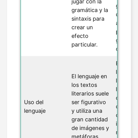
jugar con la
gramatic
gramática y la
de sinta
sintaxis para
aceptad
crear un
para
efecto
garantiz
particular.
claridad.
El lengu
los text
El lenguaje en
literario
los textos
literal y
literarios suele
directo,
Uso del
ser figurativo
destinad
lenguaje
y utiliza una
comunic
gran cantidad
informa
de imágenes y
manera c
metáforas.