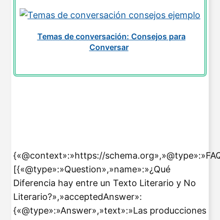
Temas de conversación: Consejos para
Conversar
{«@context»:»https://schema.org»,»@type»:»FA
[{«@type»:»Question»,»name»:»¿Qué
Diferencia hay entre un Texto Literario y No
Literario?»,»acceptedAnswer»:
{«@type»:»Answer»,»text»:»Las producciones