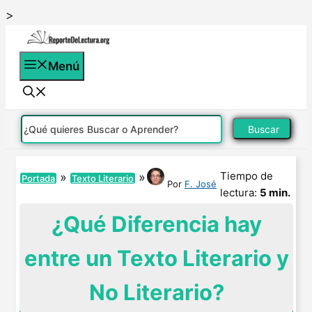
Saltar
>
al
contenido
Menú
Buscar
Tiempo de
»
»
Portada
Texto Literario
Por
F. José
lectura:
5 min.
¿Qué Diferencia hay
entre un Texto Literario y
No Literario?