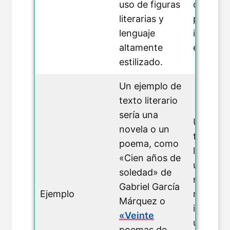
uso de figuras
directa.
literarias y
principa
lenguaje
informat
altamente
expositi
estilizado.
Un ejemplo de
texto literario
sería una
Un ejem
novela o un
texto no
poema, como
literario
«Cien años de
un info
soledad» de
noticias
Gabriel García
Ejemplo
manual 
Márquez o
instrucc
«Veinte
un info
poemas de