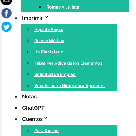
Romeo y Julieta
Imprimir
Hoja de Rayas
Receta Médica
Un Planisferio
Tabla Periódica de los Elementos
Solicitud de Empleo
Vocales para Niños para Aprender
Notas
ChatGPT
Cuentos
Para Dormir