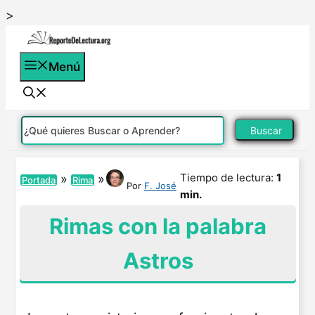
Saltar
>
al
contenido
Menú
Buscar
Tiempo de lectura:
1
»
»
Portada
Rima
Por
F. José
min.
Rimas con la palabra
Astros