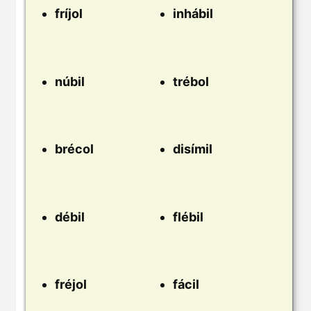
fríjol
inhábil
núbil
trébol
brécol
disímil
débil
flébil
fréjol
fácil