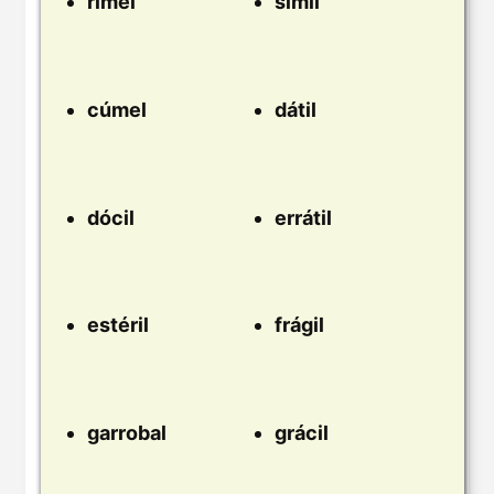
rímel
símil
cúmel
dátil
dócil
errátil
estéril
frágil
garrobal
grácil