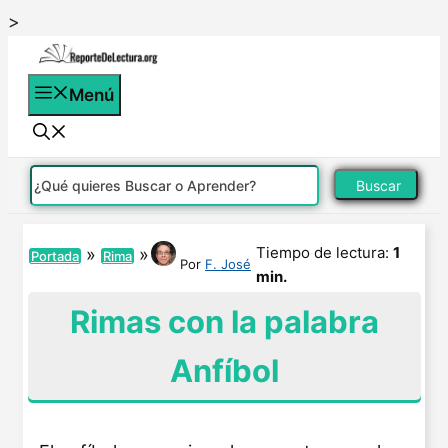
Saltar
>
al
contenido
Menú
Buscar
Tiempo de lectura:
1
»
»
Portada
Rima
Por
F. José
min.
Rimas con la palabra
Anfíbol