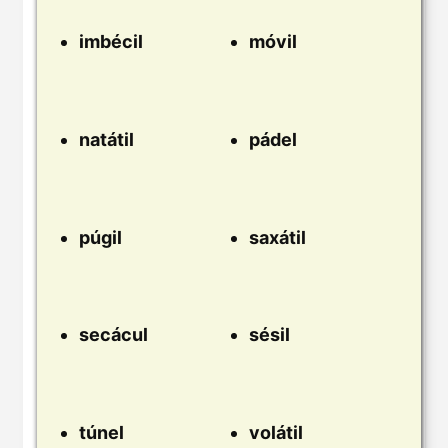
imbécil
móvil
natátil
pádel
púgil
saxátil
secácul
sésil
túnel
volátil