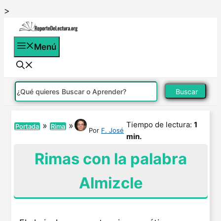
Saltar
>
al
contenido
Menú
Buscar
Tiempo de lectura:
1
»
»
Portada
Rima
Por
F. José
min.
Rimas con la palabra
Almizcle