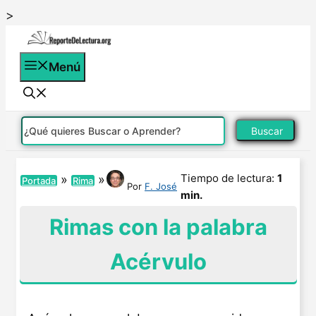
Saltar
>
al
contenido
Menú
Buscar
Tiempo de lectura:
1
»
»
Portada
Rima
Por
F. José
min.
Rimas con la palabra
Acérvulo