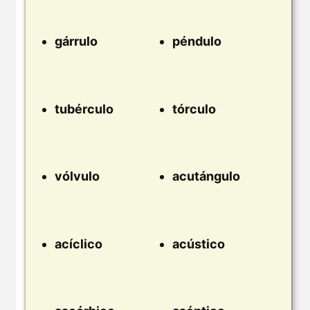
gárrulo
péndulo
tubérculo
tórculo
vólvulo
acutángulo
acíclico
acústico