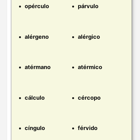
opérculo
párvulo
alérgeno
alérgico
atérmano
atérmico
cálculo
cércopo
cíngulo
férvido