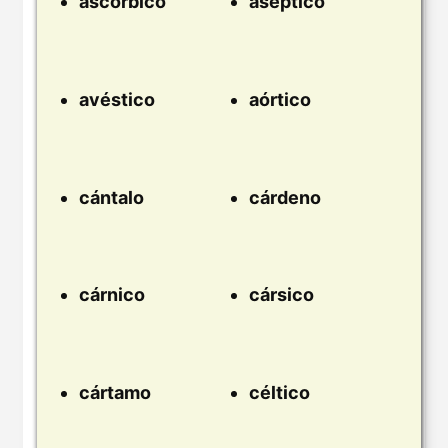
ascórbico
aséptico
avéstico
aórtico
cántalo
cárdeno
cárnico
cársico
cártamo
céltico