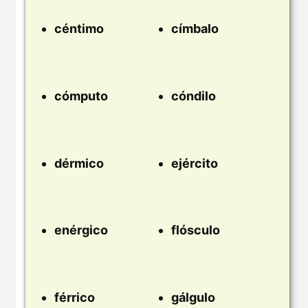
céntimo
címbalo
cómputo
cóndilo
dérmico
ejército
enérgico
flósculo
férrico
gálgulo