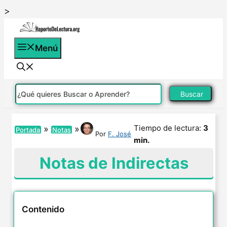
Saltar
>
al
contenido
Menú
Buscar
Tiempo de lectura:
3
»
»
Portada
Notas
Por
F. José
min.
Notas de Indirectas
Contenido