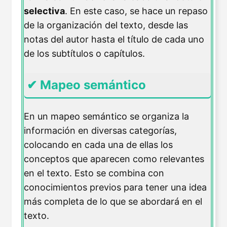
selectiva
. En este caso, se hace un repaso
de la organización del texto, desde las
notas del autor hasta el título de cada uno
de los subtítulos o capítulos.
✔ Mapeo semántico
En un mapeo semántico se organiza la
información en diversas categorías,
colocando en cada una de ellas los
conceptos que aparecen como relevantes
en el texto. Esto se combina con
conocimientos previos para tener una idea
más completa de lo que se abordará en el
texto.