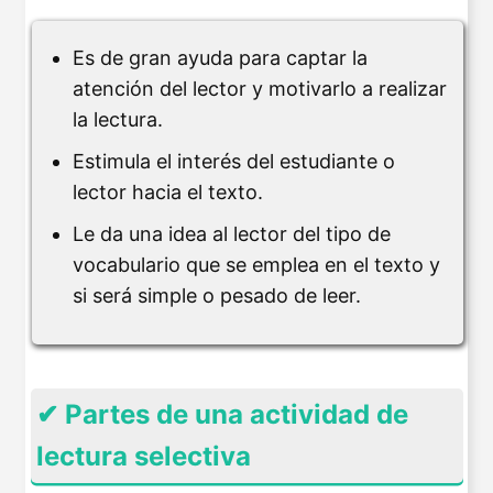
Es de gran ayuda para captar la
atención del lector y motivarlo a realizar
la lectura.
Estimula el interés del estudiante o
lector hacia el texto.
Le da una idea al lector del tipo de
vocabulario que se emplea en el texto y
si será simple o pesado de leer.
✔ Partes de una actividad de
lectura selectiva