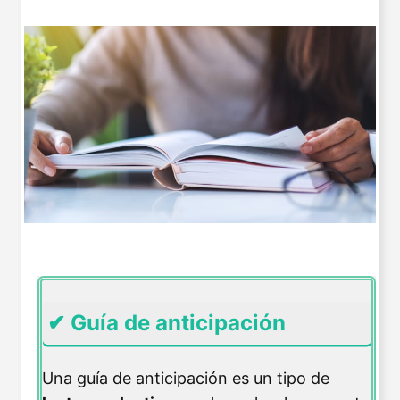
✔ Guía de anticipación
Una guía de anticipación es un tipo de