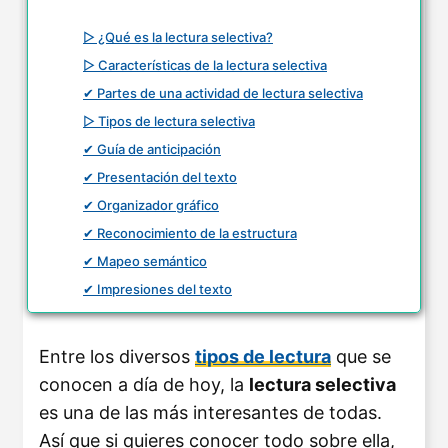
▷ ¿Qué es la lectura selectiva?
▷ Características de la lectura selectiva
✔ Partes de una actividad de lectura selectiva
▷ Tipos de lectura selectiva
✔ Guía de anticipación
✔ Presentación del texto
✔ Organizador gráfico
✔ Reconocimiento de la estructura
✔ Mapeo semántico
✔ Impresiones del texto
Entre los diversos
tipos de lectura
que se
conocen a día de hoy, la
lectura selectiva
es una de las más interesantes de todas.
Así que si quieres conocer todo sobre ella,