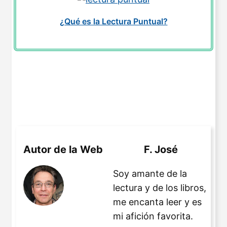
¿Qué es la Lectura Puntual?
Autor de la Web
F. José
Soy amante de la
lectura y de los libros,
me encanta leer y es
mi afición favorita.