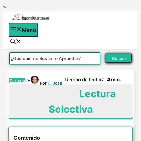
Saltar
>
al
contenido
Menú
Buscar
Tiempo de lectura:
4 min.
»
Portada
Por
F. José
Lectura
Selectiva
Contenido