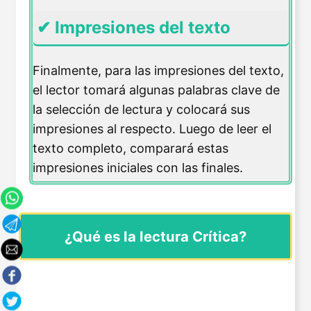
✔ Impresiones del texto
Finalmente, para las impresiones del texto,
el lector tomará algunas palabras clave de
la selección de lectura y colocará sus
impresiones al respecto. Luego de leer el
texto completo, comparará estas
impresiones iniciales con las finales.
¿Qué es la lectura Crítica?