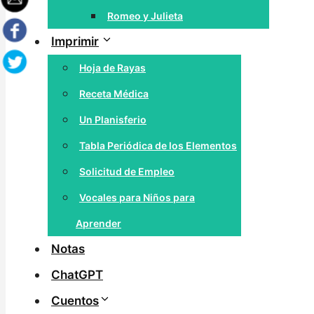
Romeo y Julieta
Imprimir
Hoja de Rayas
Receta Médica
Un Planisferio
Tabla Periódica de los Elementos
Solicitud de Empleo
Vocales para Niños para
Aprender
Notas
ChatGPT
Cuentos