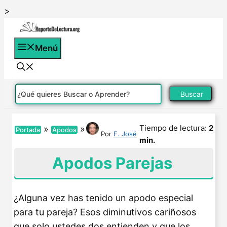
Saltar
>
al
contenido
Menú
Buscar
Tiempo de lectura:
2
»
»
Portada
Apodos
Por
F. José
min.
Apodos Parejas
¿Alguna vez has tenido un apodo especial
para tu pareja? Esos diminutivos cariñosos
que solo ustedes dos entienden y que los